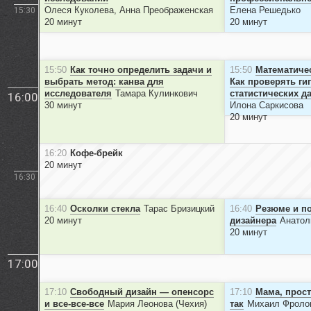
Олеся Куколева, Анна Преображенская
Елена Решедько
15:30
20 минут
20 минут
15:50
Как точно определить задачи и
15:50
Математичес
выбрать метод: канва для
Как проверять ги
исследователя
Тамара Кулинкович
статистических д
16:00
30 минут
Илона Саркисова
20 минут
16:20
Кофе-брейк
20 минут
16:30
16:40
Осколки стекла
Тарас Бризицкий
16:40
Резюме и п
20 минут
дизайнера
Анатол
20 минут
17:00
17:10
Свободный дизайн — опенсорс
17:10
Мама, прост
и все-все-все
Мария Леонова (Чехия)
так
Михаил Фроло