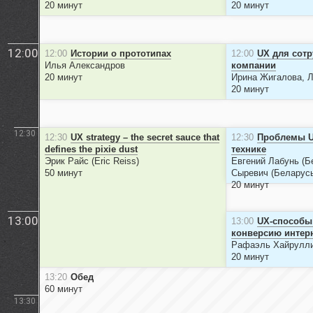
20 минут
20 минут
12:00
12:00
Истории о прототипах
12:00
UX для сот
Илья Александров
компании
20 минут
Ирина Жигалова, 
20 минут
12:30
12:30
UX strategy – the secret sauce that
12:30
Проблемы U
defines the pixie dust
технике
Эрик Райс (Eric Reiss)
Евгений Лабунь (Б
50 минут
Сыревич (Беларус
20 минут
13:00
13:00
UX-способы
конверсию интерн
Рафаэль Хайрулл
20 минут
13:20
Обед
60 минут
13:30