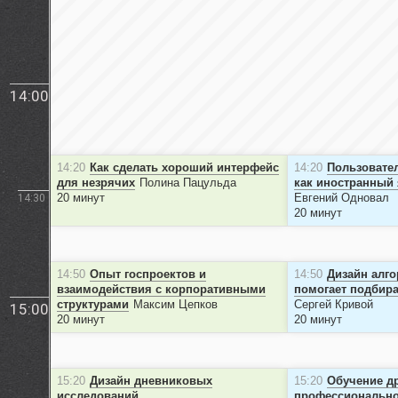
14:00
14:20
Как сделать хороший интерфейс
14:20
Пользовате
для незрячих
Полина Пацульда
как иностранный
20 минут
Евгений Одновал
14:30
20 минут
14:50
Опыт госпроектов и
14:50
Дизайн алго
взаимодействия с корпоративными
помогает подбир
структурами
Максим Цепков
Сергей Кривой
15:00
20 минут
20 минут
15:20
Дизайн дневниковых
15:20
Обучение др
исследований
профессионально