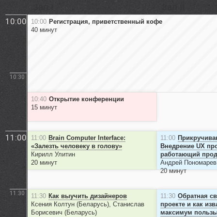
Зал I
Зал II
Доклады
10:00
10:00
Регистрация, приветственный кофе
40 минут
Докладчикам
Партнёры
10:30
Контакты
10:40
Открытие конференции
15 минут
11:00
11:00
Brain Computer Interface:
11:00
Прикручиван
«Залезть человеку в голову»
Внедрение UX про
Кирилл Улитин
работающий прод
20 минут
Андрей Пономарев
20 минут
11:30
11:30
Как выучить дизайнеров
11:30
Обратная с
Ксения Колтун (Беларусь), Станислав
проекте и как изв
Борисевич (Беларусь)
максимум польз