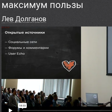
максимум пользы
Доклады
Лев Долганов
Докладчикам
Партнёры
Контакты