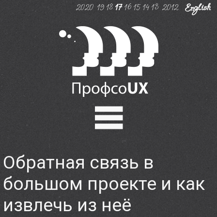
2020
19
18
17
16
15
14
13
2012
English
Программа
Обратная связь в
Регистрация
большом проекте и как
Эрик Райс
извлечь из неё
Мастер-классы