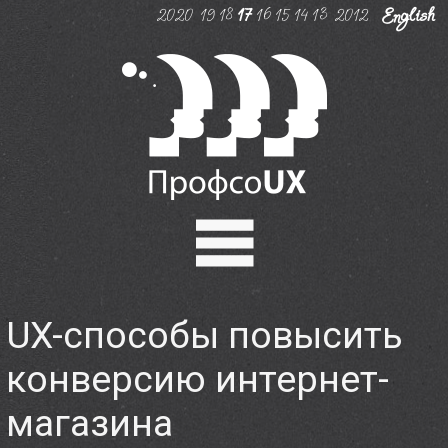
2020
19
18
17
16
15
14
13
2012
English
Программа
UX-способы повысить
Регистрация
конверсию интернет-
Эрик Райс
магазина
Мастер-классы