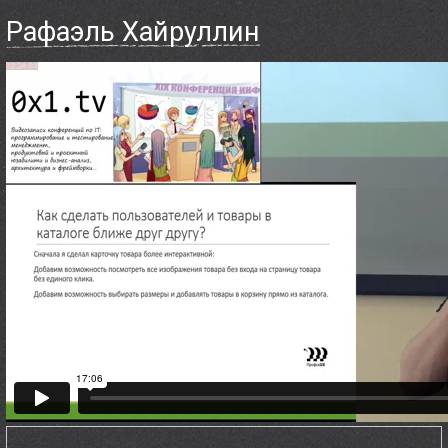
Рафаэль Хайруллин
Доклады
Докладчикам
Партнёры
Контакты