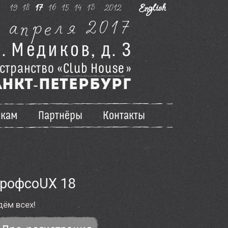
0
19
18
17
16
15
14
13
2012
English
а
п
р
е
л
я
2
0
1
7
р
.
М
е
д
и
к
о
в
,
д
.
3
с
т
р
а
н
с
т
в
о
«
C
l
u
b
H
o
u
s
e
»
А
Н
К
Т
П
Е
Т
Е
Р
Б
У
Р
Г
-
икам
Партнёры
Контакты
рофсоUX 18
ём всех!