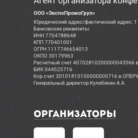
Агент организатора конф
ООО «ЭкспоПромоГруп»
Юридический адрес/фактический адрес: 1191
Банковские реквизиты:
ИНН 7704788648
КПП 770401001
ОГРН 1117746654013
ОКПО 30179963
Расчетный счет 40702810200000043566 в 
БИК 044525716
Кор.счет 30101810100000000716 в ОПЕРУ
Генеральный директор Кулебякин А.А.
Организаторы