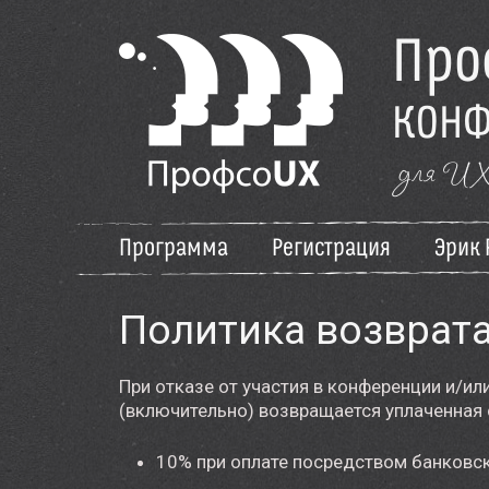
Про
КОНФ
для UX-
Программа
Регистрация
Эрик 
Программа
Политика возврат
Регистрация
При отказе от участия в конференции и/или
Эрик Райс
(включительно) возвращается уплаченная
Мастер-классы
10% при оплате посредством банковс