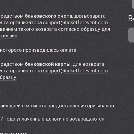
осредством
банковского счета
, для возврата
В
ента организатора
support@ticketforevent.com
ованием такого возврата согласно
образцу для
ких лиц
.
 которого производилась оплата.
осредством
банковской карты
, для возврата
ента организатора
support@ticketforevent.com
бразцу
.
ы.
очих дней с момента предоставления оригиналов
17 года уплаченные деньги не возвращаются.