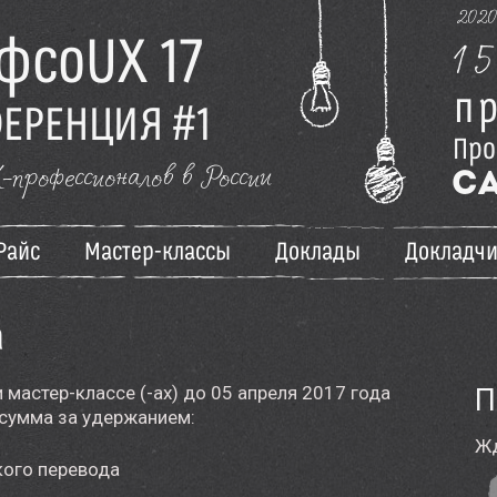
202
1
5
фсоUX 17
п
ЕРЕНЦИЯ #1
П
р
о
профессионалов в России
С
Райс
Мастер-классы
Доклады
Докладч
а
 мастер-классе (-ах) до 05 апреля 2017 года
П
 сумма за удержанием:
Жд
кого перевода