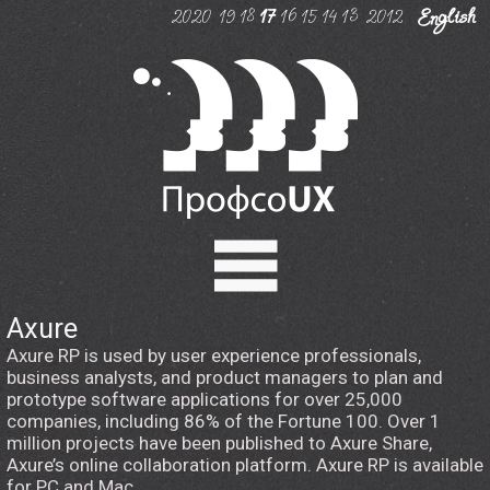
2020
19
18
17
16
15
14
13
2012
English
Axure
Программа
Axure RP is used by user experience professionals,
business analysts, and product managers to plan and
Регистрация
prototype software applications for over 25,000
companies, including 86% of the Fortune 100. Over 1
Эрик Райс
million projects have been published to Axure Share,
Axure’s online collaboration platform. Axure RP is available
Мастер-классы
for PC and Mac.